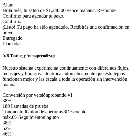
Altur
Hola Inés, tu saldo de $1,240.00 vence mañana. Responde
Confirmo para agendar tu pago.
Confirmo
¡Listo! Tu pago ha sido agendado. Recibirás una confirmación en
breve.
Entregado
Llamadas
A/B Testing y Autoaprendizaje
Nuestro sistema experimenta continuamente con diferentes flujos,
mensajes y horarios. Identifica automáticamente qué estrategias
funcionan mejor y las escala a toda la operación sin intervención
manual.
Conversión por versión
probando v1
38
%
180
llamadas de prueba
Tono
neutral
Guion de apertura
v8
Descuento
máx.
0%
Seguimiento
ninguno
38
%
52
%
46
%