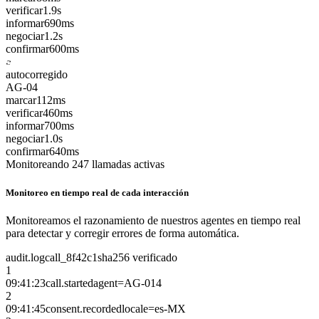
verificar
1.9s
informar
690ms
negociar
1.2s
confirmar
600ms
autocorregido
AG-04
marcar
112ms
verificar
460ms
informar
700ms
negociar
1.0s
confirmar
640ms
Monitoreando 247 llamadas activas
Monitoreo en tiempo real de cada interacción
Monitoreamos el razonamiento de nuestros agentes en tiempo real
para detectar y corregir errores de forma automática.
audit.log
call_8f42c1
sha256 verificado
1
09:41:23
call.started
agent=AG-014
2
09:41:45
consent.recorded
locale=es-MX