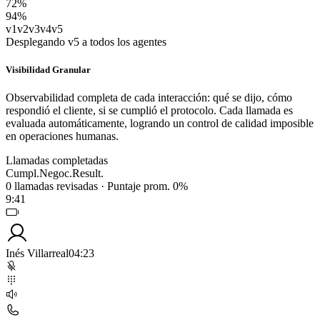
72
%
94
%
v1
v2
v3
v4
v5
Desplegando v5 a todos los agentes
Visibilidad Granular
Observabilidad completa de cada interacción: qué se dijo, cómo
respondió el cliente, si se cumplió el protocolo. Cada llamada es
evaluada automáticamente, logrando un control de calidad imposible
en operaciones humanas.
Llamadas completadas
Cumpl.
Negoc.
Result.
0
llamadas revisadas
·
Puntaje prom.
0
%
9:41
Inés Villarreal
04:23