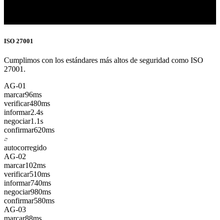
ISO 27001
Cumplimos con los estándares más altos de seguridad como ISO
27001.
AG-01
marcar
96ms
verificar
480ms
informar
2.4s
negociar
1.1s
confirmar
620ms
autocorregido
AG-02
marcar
102ms
verificar
510ms
informar
740ms
negociar
980ms
confirmar
580ms
AG-03
marcar
88ms