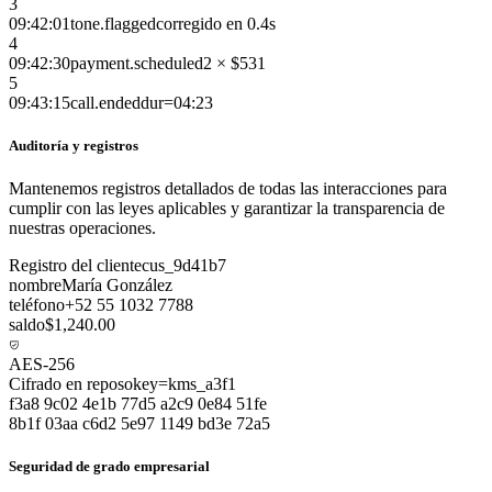
3
09:42:01
tone.flagged
corregido en 0.4s
4
09:42:30
payment.scheduled
2 × $531
5
09:43:15
call.ended
dur=04:23
Auditoría y registros
Mantenemos registros detallados de todas las interacciones para
cumplir con las leyes aplicables y garantizar la transparencia de
nuestras operaciones.
Registro del cliente
cus_9d41b7
nombre
María González
teléfono
+52 55 1032 7788
saldo
$1,240.00
AES-256
Cifrado en reposo
key=kms_a3f1
f3a8 9c02 4e1b 77d5 a2c9 0e84 51fe
8b1f 03aa c6d2 5e97 1149 bd3e 72a5
Seguridad de grado empresarial